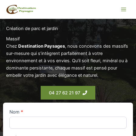
Aller
au
contenu
Création de parc et jardin
Massif
Chez
Destination Paysages
, nous concevons des massifs
sur-mesure qui s’intègrent parfaitement à votre
environnement et à vos envies. Qu’il soit fleuri, minéral ou à
dominante persistante, chaque massif est pensé pour
embellir votre jardin avec élégance et naturel.
04 27 62 21 97
Contactez-
Nom
*
nous